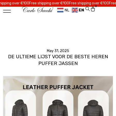
ng over €100
Free shipping over €100
Free shipping over €100
Free ship
0
NL
EN
May 31, 2025
DE ULTIEME LIJST VOOR DE BESTE HEREN
PUFFER JASSEN